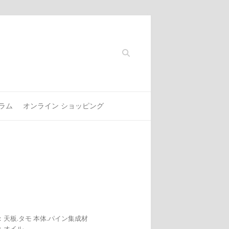
Search
ラム
オンライン ショッピング
天板.タモ 本体.パイン集成材
：オイル