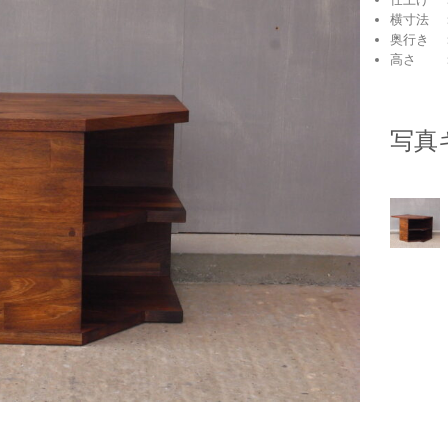
横寸法 ：
奥行き ：
高さ ：
写真