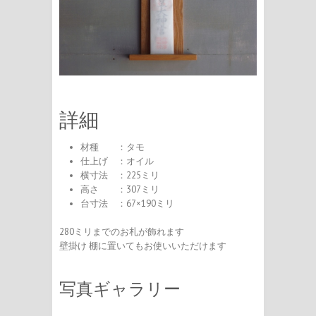
詳細
材種 ：タモ
仕上げ ：オイル
横寸法 ：225ミリ
高さ ：307ミリ
台寸法 ：67×190ミリ
280ミリまでのお札が飾れます
壁掛け 棚に置いてもお使いいただけます
写真ギャラリー