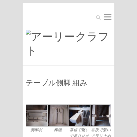
Search
テーブル側脚 組み
脚部材
脚組
幕板で繋い
幕板で繋い
で反り止め
で反り止め