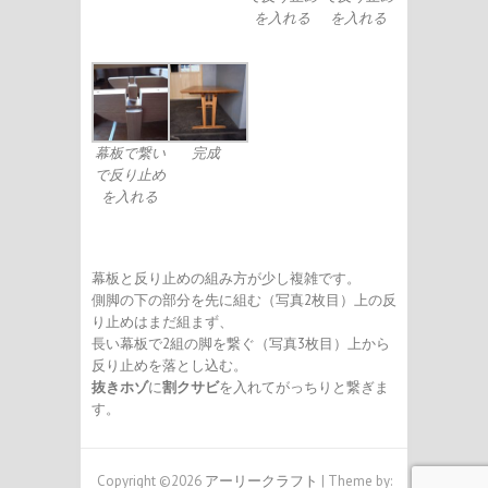
を入れる
を入れる
幕板で繋い
完成
で反り止め
を入れる
幕板と反り止めの組み方が少し複雑です。
側脚の下の部分を先に組む（写真2枚目）上の反
り止めはまだ組まず、
長い幕板で2組の脚を繋ぐ（写真3枚目）上から
反り止めを落とし込む。
抜きホゾ
に
割クサビ
を入れてがっちりと繋ぎま
す。
Copyright ©2026
アーリークラフト
| Theme by: