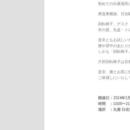
初めての出展場所
東急東横線、日吉
回転椅子、デスク
木の器、丸盆・ト
是非ともお試しい
腰や背中のあたり
しかも「回転椅子
片肘回転椅子は京
是非、腰とお尻に
ご体感しにいらし
開催日：2024年5月
時間 ：10:00〜2
場所 ：丸善 日吉