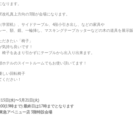
になります。
駅改札真上方向の3階が会場になります。
（学習机）、サイドテーブル、4段小引き出し、などの家具や
レー、額、鏡、一輪挿し、マスキングテープカッターなどの木の道具を展示
ただきたい「椅子」
が気持ち良いです！
」椅子をあまり引かずにテーブルから出入り出来ます。
都ホテルのスイートルームでもお使い頂いてます！
優しい回転椅子
てください！
15日(水)〜5月21日(火)
1:00(19時まで) 最終日は17時までとなります
東急アベニュー店 3階特設会場